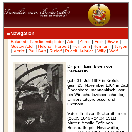
Navigation
☰
Bekannte Familienmitglieder
|
Adolf
|
Alfred
|
Erich
|
Erwin
|
Gustav Adolf
|
Helene
|
Herbert
|
Hermann
|
Hermann
|
Jürgen
|
Moritz
|
Paul Gert
|
Rudolf
|
Rudolf Heinrich
|
Willy
|
Wolf
Dr. phil. Emil Erwin von
Beckerath
geb. 31. Juli 1889 in Krefeld;
gest. 23. November 1964 in Bad
Godesberg, mennonitisch, war
ein Wirtschaftswissenschaftler,
Universitätsprofessor und
Ökonom
Vater: Emil von Beckerath, men.
(26.09.1846 - 24.04.1911)
Mutter: Amalie Sofie von
Beckerath geb. Heydweiller,