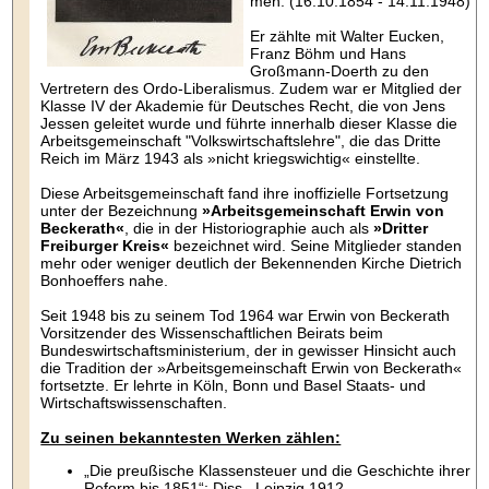
men. (16.10.1854 - 14.11.1948)
Er zählte mit Walter Eucken,
Franz Böhm und Hans
Großmann-Doerth zu den
Vertretern des Ordo-Liberalismus. Zudem war er Mitglied der
Klasse IV der Akademie für Deutsches Recht, die von Jens
Jessen geleitet wurde und führte innerhalb dieser Klasse die
Arbeitsgemeinschaft "Volkswirtschaftslehre", die das Dritte
Reich im März 1943 als »nicht kriegswichtig« einstellte.
Diese Arbeitsgemeinschaft fand ihre inoffizielle Fortsetzung
unter der Bezeichnung
»Arbeitsgemeinschaft Erwin von
Beckerath«
, die in der Historiographie auch als
»Dritter
Freiburger Kreis«
bezeichnet wird. Seine Mitglieder standen
mehr oder weniger deutlich der Bekennenden Kirche Dietrich
Bonhoeffers nahe.
Seit 1948 bis zu seinem Tod 1964 war Erwin von Beckerath
Vorsitzender des Wissenschaftlichen Beirats beim
Bundeswirtschaftsministerium, der in gewisser Hinsicht auch
die Tradition der »Arbeitsgemeinschaft Erwin von Beckerath«
fortsetzte. Er lehrte in Köln, Bonn und Basel Staats- und
Wirtschaftswissenschaften.
Zu seinen bekanntesten Werken zählen:
„Die preußische Klassensteuer und die Geschichte ihrer
Reform bis 1851“; Diss., Leipzig 1912