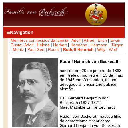
Navigation
☰
Membros conhecidos da família
|
Adolf
|
Alfred
|
Erich
|
Erwin
|
Gustav Adolf
|
Helene
|
Herbert
|
Hermann
|
Hermann
|
Jürgen
|
Moritz
|
Paul Gert
|
Rudolf
|
Rudolf Heinrich
|
Willy
|
Wolf
Rudolf Heinrich von Beckerath
nascido em 20 de janeiro de 1863
em Krefeld, morreu em 13 de maio
de 1945 em Wiesbaden, foi um
advogado e funcionário público
alemão.
Pai: Gerhard Benjamin von
Beckerath (1827-1871)
Mãe: Mathilde Emilie Seyffardt
Rudolf von Beckerath nasceu filho
do comerciante e fabricante
Gerhard Benjamin von Beckerath.