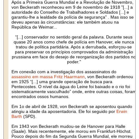
Após a Primeira Guerra Mundial e a Revolução de Novembro,
von Beckerath reconheceu em 9 de novembro de 1918 "[...] a
autoridade do Conselho de Trabalhadores e Soldados [...] e
garantiu-lhe a lealdade da polícia de segurança" . Mas isso se
deveu apenas às circunstâncias: ele também atuou na
República de Weimar...
“[...] conservador no sentido geral da palavra. Durante seus
quase 20 anos como chefe de polícia em Hanover, ele nunca
tratou de política partidária. Após a derrubada, esforçou-se
para preservar os princípios comprovados da administração
prussiana em face do desejo de reorganização dos partidos no
poder."
Em conexão com a investigação dos assassinatos do
assassino em massa Fritz Haarmann
, von Beckerath ordenou
em 1925 “[...] uma grande operação de busca para
Pentecostes. O nível da água do Leine foi baixado e o rio foi
sistematicamente vasculhado” onde, entre outras coisas, foram
encontrados ossos humanos.
Em 1o de abril de 1928, von Beckerath se aposentou quando
atingiu a idade da aposentadoria. Ele foi seguido por
Erwin
Barth
(SPD).
Em 1943 von Beckerath mudou-se de Hanover para Halle
(Saale). Mais recentemente, ele morou em Frankfurt-Höchst.
Pouco depois do fim da Segunda Guerra Mundial, ele morreu