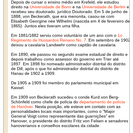
Depois de cursar o ensino médio em Krefeld, ele estudou
direito na
Universidade de Bonn
e na
Universidade de Berlim
e
recebeu seu doutorado. jurídico Doutorado. Em 5 de junho de
1888, von Beckerath, que era menonita, casou-se com
Elisabeth Georgine née Wilhelmi (nascida em 4 de fevereiro de
1865). Juntos eles tiveram uma filha.
Em 1881/1882 serviu como voluntário de um ano com o
1o
Regimento de Hussardos Renano No. 7
. Em setembro de 1902
deixou a cavalaria Landwehr como capitão de cavalaria.
Em 1890, ele passou no segundo exame estadual de direito e
depois trabalhou como assessor do governo em Trier até
1897. Em 1898 foi nomeado administrador distrital do distrito
de Dill, após o que foi administrador distrital do distrito de
Hanau de 1902 a 1909.
De 1905 a 1909 foi membro do parlamento municipal em
Kassel.
Em 1909 von Beckerath sucedeu o conde Kurd von Berg-
Schönfeld como chefe de polícia do
departamento de polícia
de Hanôver
. Nesta posição, ele esteve em contato com as
personalidades locais mais importantes, como o "Major
General Voigt como representante das guarnições" em
Hanover, o presidente do distrito Fritz von Felsen e senadores
hanoverianos e conselhos escolares da cidade.