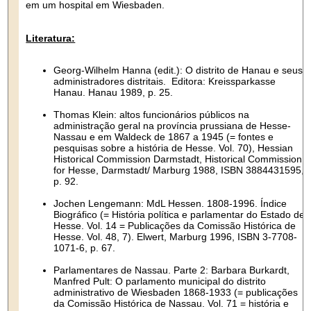
em um hospital em Wiesbaden.
Literatura:
Georg-Wilhelm Hanna (edit.): O distrito de Hanau e seus
administradores distritais. Editora: Kreissparkasse
Hanau. Hanau 1989, p. 25.
Thomas Klein: altos funcionários públicos na
administração geral na província prussiana de Hesse-
Nassau e em Waldeck de 1867 a 1945 (= fontes e
pesquisas sobre a história de Hesse. Vol. 70), Hessian
Historical Commission Darmstadt, Historical Commission
for Hesse, Darmstadt/ Marburg 1988, ISBN 3884431595,
p. 92.
Jochen Lengemann: MdL Hessen. 1808-1996. Índice
Biográfico (= História política e parlamentar do Estado de
Hesse. Vol. 14 = Publicações da Comissão Histórica de
Hesse. Vol. 48, 7). Elwert, Marburg 1996, ISBN 3-7708-
1071-6, p. 67.
Parlamentares de Nassau. Parte 2: Barbara Burkardt,
Manfred Pult: O parlamento municipal do distrito
administrativo de Wiesbaden 1868-1933 (= publicações
da Comissão Histórica de Nassau. Vol. 71 = história e